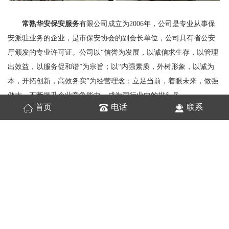
常熟华安保安服务
有限公司成立为2006年，公司是专业从事保
安派驻业务的企业，是市保安协会的副会长单位，公司具有省公安
厅颁发的专业许可证。公司以“信誉为发展，以诚信求生存，以管理
出效益，以服务促和谐”为宗旨；以“内强素质，外树形象，以诚为
本，开拓创新，高效务实”为经营理念；立足当前，着眼未来，做强
做大，不断提升企业竞争能力，成为同行业中的排头兵。
首页
电话
联系
华安
保安服务
有限公司是具有二十余年安全服务和管理经验的
企业，并取得了相应的专业资质证书。本公司招收的员工均通过公
安部门的政审和专业培训，经考核合格后方能上岗。公司对中队管
理干部多方面的进行形势教育，转变经营观念，优化管理模式，引
进先进管理机制，树立求真务实的工作作风，抓工作落实，抓苗
头，抓重点。对基层班干部加强竞争意识，率先示范的教育，对队
员展开爱岗、爱企、敬业教育，强化组织纪律观念，必须持证着装
上岗。从而提高了市场的竞争力，赢得了客户的好评和信赖。
通过我们的百倍努力，用一颗至诚至热的心，精心为客户服