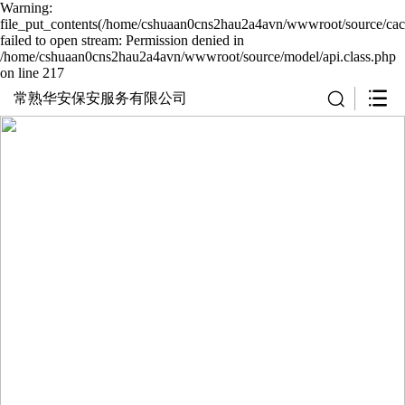
Warning:
file_put_contents(/home/cshuaan0cns2hau2a4avn/wwwroot/source/cach
failed to open stream: Permission denied in
/home/cshuaan0cns2hau2a4avn/wwwroot/source/model/api.class.php
on line 217
常熟华安保安服务有限公司