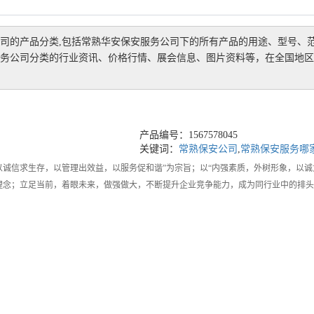
司
的产品分类,包括
常熟华安保安服务公司
下的所有产品的用途、型号、
务公司
分类的行业资讯、价格行情、展会信息、图片资料等，在全国地区
产品编号：1567578045
关键词：
常熟保安公司
,
常熟保安服务哪
以诚信求生存，以管理出效益，以服务促和谐”为宗旨；以“内强素质，外树形象，以
理念；立足当前，着眼未来，做强做大，不断提升企业竞争能力，成为同行业中的排
至诚