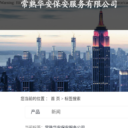
Warning: file_put_contents(/home/cshuaan0cns2hau2a4avn/wwwroot/source/cach
您当前的位置 ：
首 页
> 标签搜索
产品
新闻
当前标签：
常熟华安保安服务公司