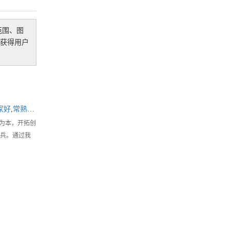
范围、图
获得用户
家好
,
常熟华安保安服务公司
诚为本，开拓创
头兵。通过我