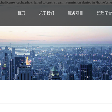
e/license_cache.php): failed to open stream: Permission denied in /home/cs
首页
关于我们
服务项目
资质荣誉