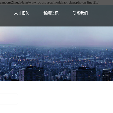
huaan0cns2hau2a4avn/wwwroot/source/model/api.class.php on line 217
人才招聘
新闻资讯
联系我们